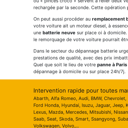
ou « pinces croco » servent à relier deux véh
rechargée par la seconde. Cette opération 
On peut aussi procéder au
remplacement b
votre voiture ait un moteur diesel, à essenc
une
batterie neuve
sur place oi à domicile.
le remorquage de votre voiture pourrait êtr
Dans le secteur du dépannage batterie urge
prestations de qualité, avec des prix imbat
Quel que soit le lieu de votre
panne à Paris
dépannage à domicile ou sur place 24h/7j.
Intervention rapide pour toutes ma
Abarth, Alfa Romeo, Audi, BMW, Chevrolet, C
Ford Honda, Hyundai, Isuzu, Jaguar, Jeep, K
Lexus, Mazda, Mercedes, Mitsubishi, Nissan
Saab, Seat, Skoda, Smart, Ssangyong, Suba
Volkswagen, Volvo,...