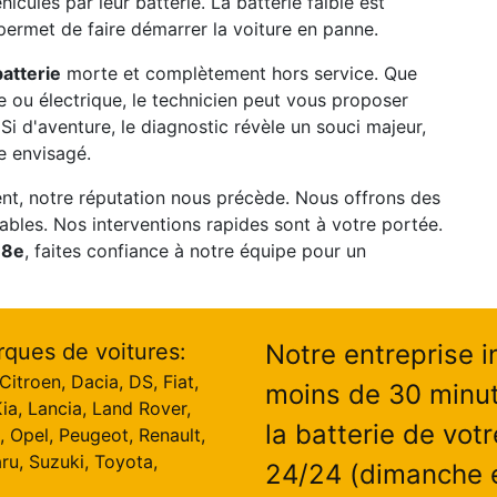
icules par leur batterie. La batterie faible est
permet de faire démarrer la voiture en panne.
atterie
morte et complètement hors service. Que
e ou électrique, le technicien peut vous proposer
 Si d'aventure, le diagnostic révèle un souci majeur,
e envisagé.
nt, notre réputation nous précède. Nous offrons des
tables. Nos interventions rapides sont à votre portée.
 8e
, faites confiance à notre équipe pour un
rques de voitures:
Notre entreprise i
itroen, Dacia, DS, Fiat,
moins de 30 minut
ia, Lancia, Land Rover,
la batterie de votr
, Opel, Peugeot, Renault,
ru, Suzuki, Toyota,
24/24 (dimanche et