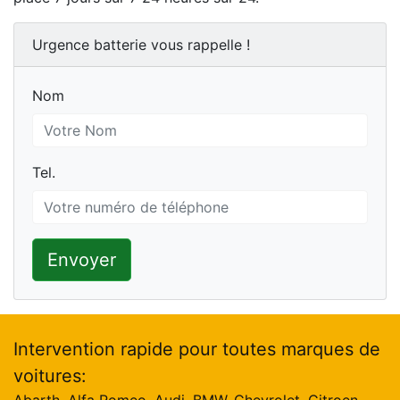
Urgence batterie vous rappelle !
Nom
Nom
Tel.
Tel.
Envoyer
Intervention rapide pour toutes marques de
voitures: