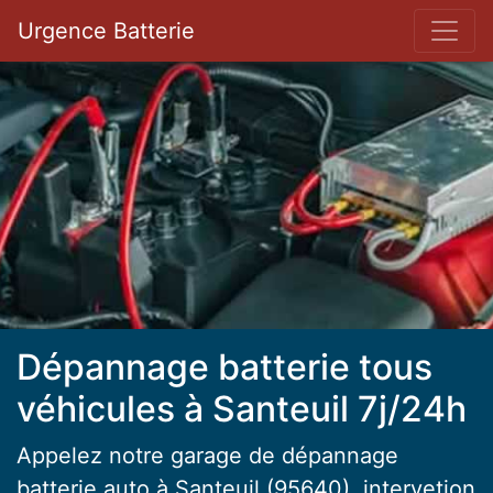
Bar 
Urgence Batterie
Dépannage batterie tous
véhicules à Santeuil 7j/24h
Appelez notre garage de dépannage
batterie auto à Santeuil (95640), intervetion