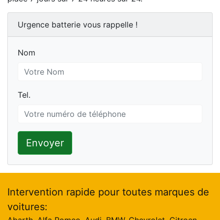
Urgence batterie vous rappelle !
Nom
Nom
Tel.
Tel.
Envoyer
Intervention rapide pour toutes marques de
voitures: