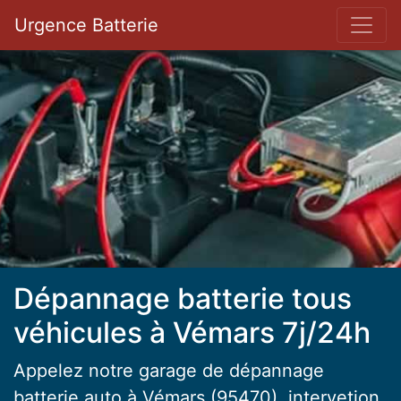
Bar 
Urgence Batterie
Dépannage batterie tous
véhicules à Vémars 7j/24h
Appelez notre garage de dépannage
batterie auto à Vémars (95470), intervetion