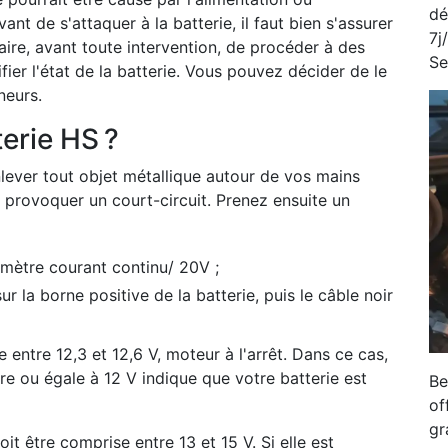
dé
nt de s'attaquer à la batterie, il faut bien s'assurer
7j
saire, avant toute intervention, de procéder à des
Se
ier l'état de la batterie. Vous pouvez décider de le
neurs.
erie HS ?
lever tout objet métallique autour de vos mains
t provoquer un court-circuit. Prenez ensuite un
tmètre courant continu/ 20V ;
r la borne positive de la batterie, puis le câble noir
 entre 12,3 et 12,6 V, moteur à l'arrêt. Dans ce cas,
ure ou égale à 12 V indique que votre batterie est
Be
of
gr
t être comprise entre 13 et 15 V. Si elle est