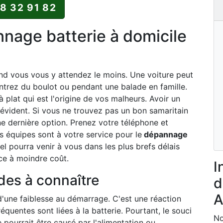
88 32 91 82
age batterie à domicile
and vous vous y attendez le moins. Une voiture peut
ntrez du boulot ou pendant une balade en famille.
 à plat qui est l'origine de vos malheurs. Avoir un
 évident. Si vous ne trouvez pas un bon samaritain
une dernière option. Prenez votre téléphone et
 équipes sont à votre service pour le
dépannage
l pourra venir à vous dans les plus brefs délais
ce à moindre coût.
I
ides à connaître
d
A
d'une faiblesse au démarrage. C'est une réaction
équentes sont liées à la batterie. Pourtant, le souci
No
 pourrait être causé par l'alimentation ou