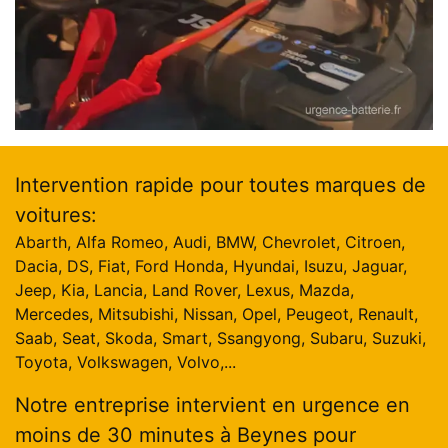
Intervention rapide pour toutes marques de
voitures:
Abarth, Alfa Romeo, Audi, BMW, Chevrolet, Citroen,
Dacia, DS, Fiat, Ford Honda, Hyundai, Isuzu, Jaguar,
Jeep, Kia, Lancia, Land Rover, Lexus, Mazda,
Mercedes, Mitsubishi, Nissan, Opel, Peugeot, Renault,
Saab, Seat, Skoda, Smart, Ssangyong, Subaru, Suzuki,
Toyota, Volkswagen, Volvo,...
Notre entreprise intervient en urgence en
moins de 30 minutes à Beynes pour