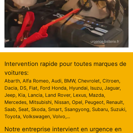
Intervention rapide pour toutes marques de
voitures:
Abarth, Alfa Romeo, Audi, BMW, Chevrolet, Citroen,
Dacia, DS, Fiat, Ford Honda, Hyundai, Isuzu, Jaguar,
Jeep, Kia, Lancia, Land Rover, Lexus, Mazda,
Mercedes, Mitsubishi, Nissan, Opel, Peugeot, Renault,
Saab, Seat, Skoda, Smart, Ssangyong, Subaru, Suzuki,
Toyota, Volkswagen, Volvo,...
Notre entreprise intervient en urgence en