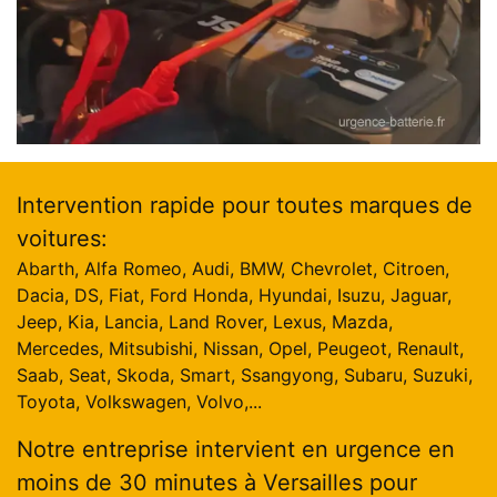
Intervention rapide pour toutes marques de
voitures:
Abarth, Alfa Romeo, Audi, BMW, Chevrolet, Citroen,
Dacia, DS, Fiat, Ford Honda, Hyundai, Isuzu, Jaguar,
Jeep, Kia, Lancia, Land Rover, Lexus, Mazda,
Mercedes, Mitsubishi, Nissan, Opel, Peugeot, Renault,
Saab, Seat, Skoda, Smart, Ssangyong, Subaru, Suzuki,
Toyota, Volkswagen, Volvo,...
Notre entreprise intervient en urgence en
moins de 30 minutes à Versailles pour