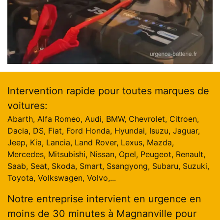
Intervention rapide pour toutes marques de
voitures:
Abarth, Alfa Romeo, Audi, BMW, Chevrolet, Citroen,
Dacia, DS, Fiat, Ford Honda, Hyundai, Isuzu, Jaguar,
Jeep, Kia, Lancia, Land Rover, Lexus, Mazda,
Mercedes, Mitsubishi, Nissan, Opel, Peugeot, Renault,
Saab, Seat, Skoda, Smart, Ssangyong, Subaru, Suzuki,
Toyota, Volkswagen, Volvo,...
Notre entreprise intervient en urgence en
moins de 30 minutes à Magnanville pour