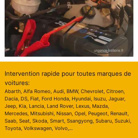
Intervention rapide pour toutes marques de
voitures:
Abarth, Alfa Romeo, Audi, BMW, Chevrolet, Citroen,
Dacia, DS, Fiat, Ford Honda, Hyundai, Isuzu, Jaguar,
Jeep, Kia, Lancia, Land Rover, Lexus, Mazda,
Mercedes, Mitsubishi, Nissan, Opel, Peugeot, Renault,
Saab, Seat, Skoda, Smart, Ssangyong, Subaru, Suzuki,
Toyota, Volkswagen, Volvo,...