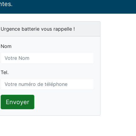
ntes.
Urgence batterie vous rappelle !
Nom
Nom
Tel.
Tel.
Envoyer