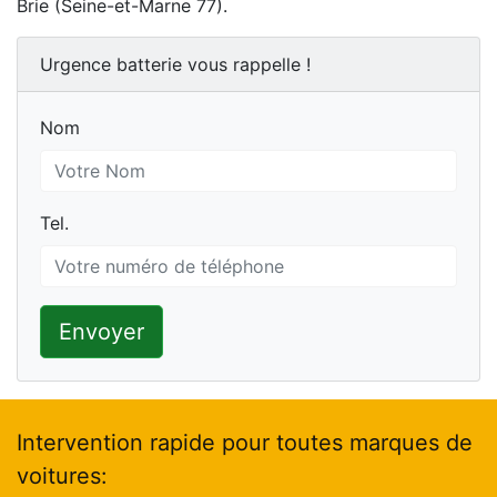
Brie (Seine-et-Marne 77).
Urgence batterie vous rappelle !
Nom
Nom
Tel.
Tel.
Envoyer
Intervention rapide pour toutes marques de
voitures: