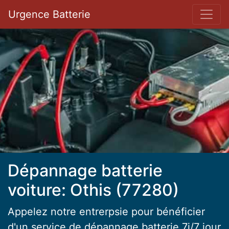
Bar 
Urgence Batterie
Dépannage batterie
voiture: Othis (77280)
Appelez notre entrerpsie pour bénéficier
d'un service de dépannage batterie 7j/7 jour