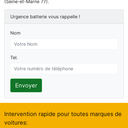
(Seine-et-Marne 77).
Urgence batterie vous rappelle !
Nom
Nom
Tel.
Tel.
Envoyer
Intervention rapide pour toutes marques de
voitures: