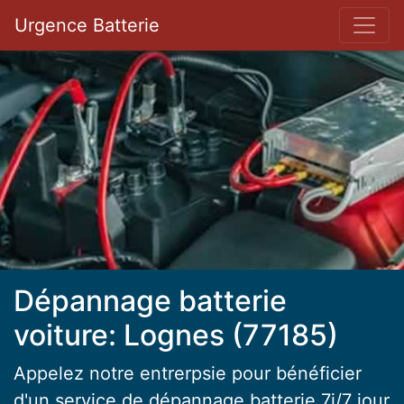
Bar 
Urgence Batterie
Dépannage batterie
voiture: Lognes (77185)
Appelez notre entrerpsie pour bénéficier
d'un service de dépannage batterie 7j/7 jour