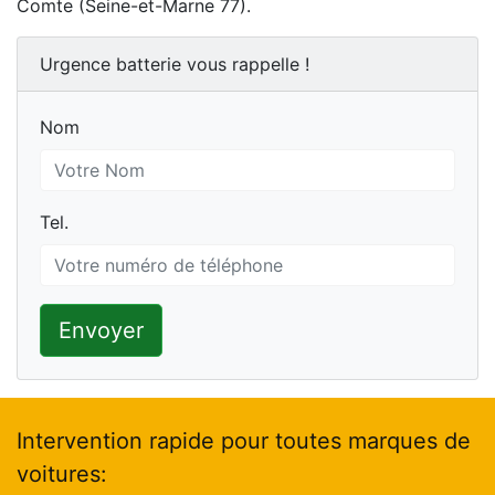
Comte (Seine-et-Marne 77).
Urgence batterie vous rappelle !
Nom
Nom
Tel.
Tel.
Envoyer
Intervention rapide pour toutes marques de
voitures: